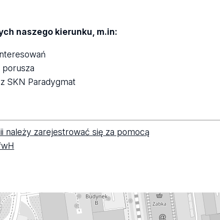
ch naszego kierunku, m.in:
interesowań
as porusza
y z SKN Paradygmat
i należy zarejestrować się za pomocą
tfwH