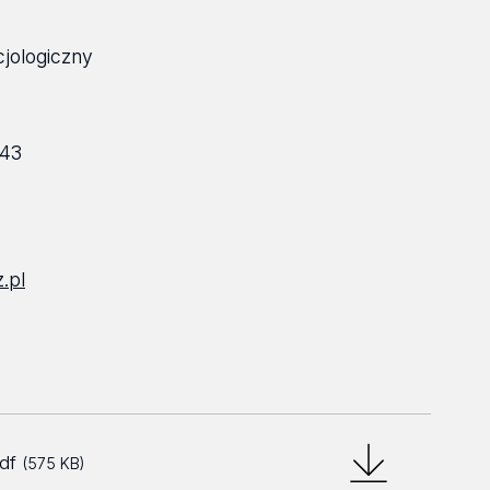
jologiczny
/43
.pl
pdf
(575 KB)