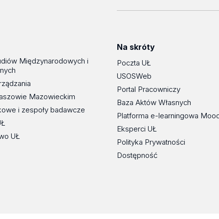
Na skróty
udiów Międzynarodowych i
Poczta UŁ
znych
USOSWeb
rządzania
Portal Pracowniczy
maszowie Mazowieckim
Baza Aktów Własnych
kowe i zespoły badawcze
Platforma e-learningowa Moo
UŁ
Eksperci UŁ
wo UŁ
Polityka Prywatności
Dostępność