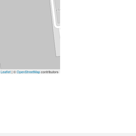
Leaflet
| ©
OpenStreetMap
contributors