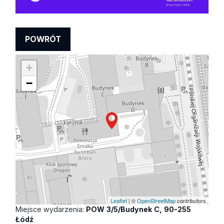
POWRÓT
+
−
Leaflet
| ©
OpenStreetMap
contributors
Miejsce wydarzenia:
POW 3/5/Budynek C, 90-255
Łódź