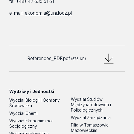
tel. (48) 42 635 51 61
e-mail:
ekonomia@uni.lodz.pl
References_PDF.pdf
(575 KB)
Wydziały i Jednostki
Wydział Studiów
Wydział Biologii i Ochrony
Międzynarodowych i
Środowiska
Politologicznych
Wydział Chemii
Wydział Zarządzania
Wydział Ekonomiczno-
Filia w Tomaszowie
Socjologiczny
Mazowieckim
Wydział Filologiczny