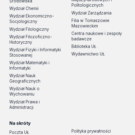
Środowiska
Politologicznych
Wydział Chemii
Wydział Zarządzania
Wydział Ekonomiczno-
Filia w Tomaszowie
Socjologiczny
Mazowieckim
Wydział Filologiczny
Centra naukowe i zespoły
Wydział Filozoficzno-
badawcze
Historyczny
Biblioteka UŁ
Wydział Fizyki i Informatyki
Wydawnictwo UŁ
Stosowanej
Wydział Matematyki i
Informatyki
Wydział Nauk
Geograficznych
Wydział Nauk o
Wychowaniu
Wydział Prawa i
Administracji
Na skróty
Polityka prywatności
Poczta UŁ