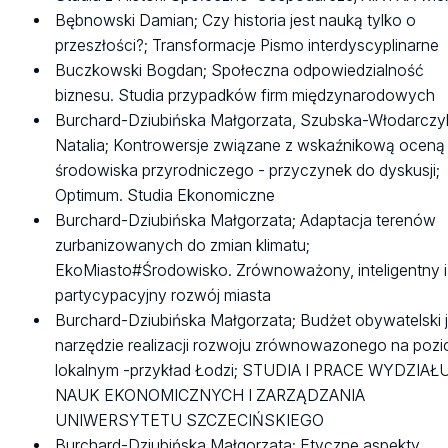
Bębnowski Damian; Czy historia jest nauką tylko o
przeszłości?; Transformacje Pismo interdyscyplinarne
Buczkowski Bogdan; Społeczna odpowiedzialność
biznesu. Studia przypadków firm międzynarodowych
Burchard-Dziubińska Małgorzata, Szubska-Włodarczy
Natalia; Kontrowersje związane z wskaźnikową oceną
środowiska przyrodniczego - przyczynek do dyskusji;
Optimum. Studia Ekonomiczne
Burchard-Dziubińska Małgorzata; Adaptacja terenów
zurbanizowanych do zmian klimatu;
EkoMiasto#Środowisko. Zrównoważony, inteligentny i
partycypacyjny rozwój miasta
Burchard-Dziubińska Małgorzata; Budżet obywatelski 
narzędzie realizacji rozwoju zrównowazonego na pozi
lokalnym -przykład Łodzi; STUDIA I PRACE WYDZIAŁ
NAUK EKONOMICZNYCH I ZARZĄDZANIA
UNIWERSYTETU SZCZECIŃSKIEGO
Burchard-Dziubińska Małgorzata; Etyczne aspekty