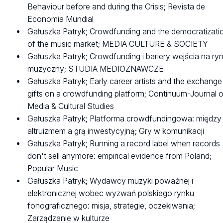
Behaviour before and during the Crisis; Revista de
Economia Mundial
Gałuszka Patryk; Crowdfunding and the democratizati
of the music market; MEDIA CULTURE & SOCIETY
Gałuszka Patryk; Crowdfunding i bariery wejścia na ry
muzyczny; STUDIA MEDIOZNAWCZE
Gałuszka Patryk; Early career artists and the exchange
gifts on a crowdfunding platform; Continuum-Journal o
Media & Cultural Studies
Gałuszka Patryk; Platforma crowdfundingowa: między
altruizmem a grą inwestycyjną; Gry w komunikacji
Gałuszka Patryk; Running a record label when records
don't sell anymore: empirical evidence from Poland;
Popular Music
Gałuszka Patryk; Wydawcy muzyki poważnej i
elektronicznej wobec wyzwań polskiego rynku
fonograficznego: misja, strategie, oczekiwania;
Zarządzanie w kulturze