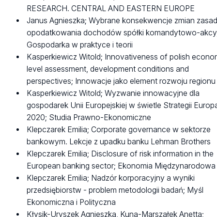
RESEARCH. CENTRAL AND EASTERN EUROPE
Janus Agnieszka; Wybrane konsekwencje zmian zasa
opodatkowania dochodów spółki komandytowo-akcyj
Gospodarka w praktyce i teorii
Kasperkiewicz Witold; Innovativeness of polish econo
level assessment, development conditions and
perspectives; Innowacje jako element rozwoju regionu
Kasperkiewicz Witold; Wyzwanie innowacyjne dla
gospodarek Unii Europejskiej w świetle Strategii Europ
2020; Studia Prawno-Ekonomiczne
Klepczarek Emilia; Corporate governance w sektorze
bankowym. Lekcje z upadku banku Lehman Brothers
Klepczarek Emilia; Disclosure of risk information in the
European banking sector; Ekonomia Międzynarodowa
Klepczarek Emilia; Nadzór korporacyjny a wyniki
przedsiębiorstw - problem metodologii badań; Myśl
Ekonomiczna i Polityczna
Kłysik-Uryszek Agnieszka, Kuna-Marszałek Anetta;