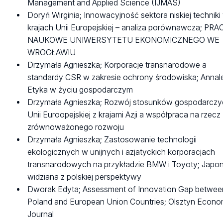
Management and Applied Science (IJMAS)
Doryń Wirginia; Innowacyjność sektora niskiej techniki
krajach Unii Europejskiej – analiza porównawcza; PRA
NAUKOWE UNIWERSYTETU EKONOMICZNEGO WE
WROCŁAWIU
Drzymała Agnieszka; Korporacje transnarodowe a
standardy CSR w zakresie ochrony środowiska; Annal
Etyka w życiu gospodarczym
Drzymała Agnieszka; Rozwój stosunków gospodarczy
Unii Euroopejskiej z krajami Azji a współpraca na rzecz
zrównoważonego rozwoju
Drzymała Agnieszka; Zastosowanie technologii
ekologicznych w unijnych i azjatyckich korporacjach
transnarodowych na przykładzie BMW i Toyoty; Japon
widziana z polskiej perspektywy
Dworak Edyta; Assessment of Innovation Gap betwee
Poland and European Union Countries; Olsztyn Econo
Journal