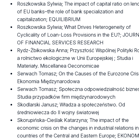
Roszkowska Sylwia; The impact of capital ratio on len
of EU banks–the role of bank specialization and
capitalization; EQUILIBRIUM
Roszkowska Sylwia; What Drives Heterogeneity of
Cyclicality of Loan-Loss Provisions in the EU?; JOUR
OF FINANCIAL SERVICES RESEARCH
Rydz-Żbikowska Anna; Przyszłość Wspólnej Polityki Ro
a rolnictwo ekologiczne w Unii Europejskiej ; Studia i
Materiały. Miscellanea Oeconomicae
Serwach Tomasz; On the Causes of the Eurozone Crisi
Ekonomia Międzynarodowa
Serwach Tomasz; Społeczna odpowiedzialność bizne
Studia przypadków firm międzynarodowych
Skodlarski Janusz; Władza a społeczeństwo. Od
średniowiecza do II wojny światowej
Skorupińska-Cieślak Katarzyna; The impact of the
economic crisis on the changes in industrial relations in
countries of the Central and Eastern Europe; EKONOMI