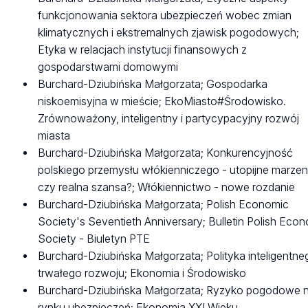
funkcjonowania sektora ubezpieczeń wobec zmian
klimatycznych i ekstremalnych zjawisk pogodowych;
Etyka w relacjach instytucji finansowych z
gospodarstwami domowymi
Burchard-Dziubińska Małgorzata; Gospodarka
niskoemisyjna w mieście; EkoMiasto#Środowisko.
Zrównoważony, inteligentny i partycypacyjny rozwój
miasta
Burchard-Dziubińska Małgorzata; Konkurencyjność
polskiego przemysłu włókienniczego - utopijne marzen
czy realna szansa?; Włókiennictwo - nowe rozdanie
Burchard-Dziubińska Małgorzata; Polish Economic
Society's Seventieth Anniversary; Bulletin Polish Eco
Society - Biuletyn PTE
Burchard-Dziubińska Małgorzata; Polityka inteligentneg
trwałego rozwoju; Ekonomia i Środowisko
Burchard-Dziubińska Małgorzata; Ryzyko pogodowe 
rynku ubezpieczeń; Ekonomia XXI Wieku