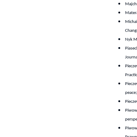
Majch
Matera
Michal
Change
Nyk Ma
Piasec
Journa
Piecz
Practi
Piecze
peace;
Piecze
Piwowa
perspe
Piwowa