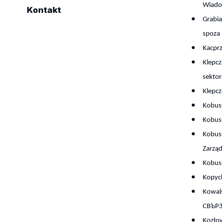
Wiado
2020
Kontakt
Grabi
2019
spoza 
2018
Kacpr
2017
Klepcz
2016
sekto
Klepc
Kobus-
Kobus-
Kobus-
Zarzą
Kobus-
Kopyc
Kowals
СВЪР
Kozłow