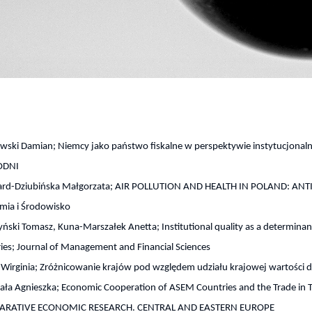
ski Damian; Niemcy jako państwo fiskalne w perspektywie instytucjonal
ODNI
ard-Dziubińska Małgorzata; AIR POLLUTION AND HEALTH IN POLAND: A
mia i Środowisko
ński Tomasz, Kuna-Marszałek Anetta; Institutional quality as a determinant
ies; Journal of Management and Financial Sciences
Wirginia; Zróżnicowanie krajów pod względem udziału krajowej wartości 
ła Agnieszka; Economic Cooperation of ASEM Countries and the Trade in T
RATIVE ECONOMIC RESEARCH. CENTRAL AND EASTERN EUROPE