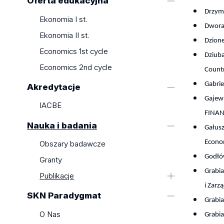
Oferta edukacyjna
Drzyma
Ekonomia I st.
Dworak
Ekonomia II st.
Dzione
Economics 1st cycle
Dziuba
Economics 2nd cycle
Count
Gabrie
Akredytacje
Gajews
IACBE
FINAN
Nauka i badania
Gałusz
Econo
Obszary badawcze
Godłów
Granty
Grabia
Publikacje
i Zarz
2023
SKN Paradygmat
Grabia
2022
O Nas
Grabia
2021