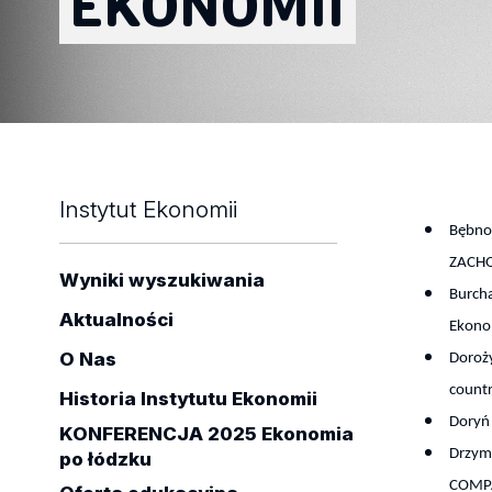
EKONOMII
Instytut Ekonomii
Bębnow
ZACH
Wyniki wyszukiwania
Burch
Aktualności
Ekono
O Nas
Doroży
countr
Historia Instytutu Ekonomii
Doryń 
KONFERENCJA 2025 Ekonomia
Drzyma
po łódzku
COMPA