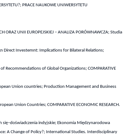
WERSYTETU?; PRACE NAUKOWE UNIWERSYTETU
H ORAZ UNII EUROPEJSKIEJ – ANALIZA PORÓWNAWCZA; Studia
irect Investemnt: Implications for Bilateral Relations;
text of Recommendations of Global Organizations; COMPARATIVE
ropean Union countries; Production Management and Business
n European Union Countries; COMPARATIVE ECONOMIC RESEARCH.
ych się–doświadczenia indyjskie; Ekonomia Międzynarodowa
: A Change of Policy?; International Studies. Interdisciplinary