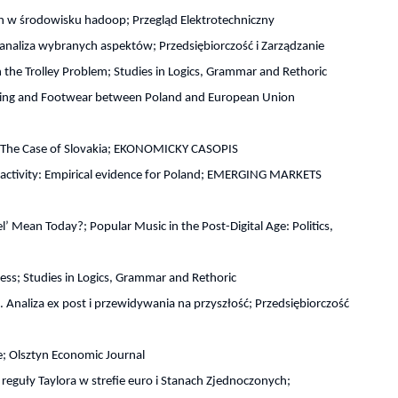
h w środowisku hadoop; Przegląd Elektrotechniczny
naliza wybranych aspektów; Przedsiębiorczość i Zarządzanie
the Trolley Problem; Studies in Logics, Grammar and Rethoric
othing and Footwear between Poland and European Union
y: The Case of Slovakia; EKONOMICKY CASOPIS
 activity: Empirical evidence for Poland; EMERGING MARKETS
Mean Today?; Popular Music in the Post-Digital Age: Politics,
ess; Studies in Logics, Grammar and Rethoric
Analiza ex post i przewidywania na przyszłość; Przedsiębiorczość
le; Olsztyn Economic Journal
reguły Taylora w strefie euro i Stanach Zjednoczonych;