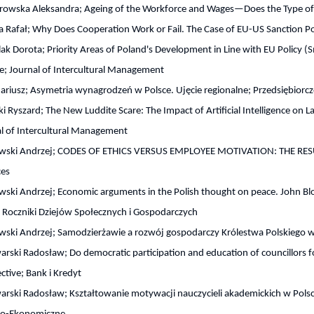
rowska Aleksandra; Ageing of the Workforce and Wages—Does the Type
 Rafał; Why Does Cooperation Work or Fail. The Case of EU-US Sanction Poli
ak Dorota; Priority Areas of Poland's Development in Line with EU Policy (S
; Journal of Intercultural Management
riusz; Asymetria wynagrodzeń w Polsce. Ujęcie regionalne; Przedsiębiorcz
ki Ryszard; The New Luddite Scare: The Impact of Artificial Intelligence on
l of Intercultural Management
ewski Andrzej; CODES OF ETHICS VERSUS EMPLOYEE MOTIVATION: THE R
ces
wski Andrzej; Economic arguments in the Polish thought on peace. John Blo
 Roczniki Dziejów Społecznych i Gospodarczych
wski Andrzej; Samodzierżawie a rozwój gospodarczy Królestwa Polskiego w 
rski Radosław; Do democratic participation and education of councillors f
ctive; Bank i Kredyt
rski Radosław; Kształtowanie motywacji nauczycieli akademickich w Pols