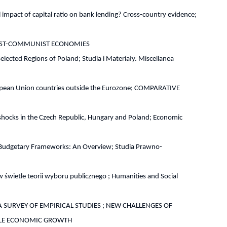
impact of capital ratio on bank lending? Cross-country evidence;
s; POST-COMMUNIST ECONOMIES
lected Regions of Poland; Studia i Materiały. Miscellanea
uropean Union countries outside the Eurozone; COMPARATIVE
shocks in the Czech Republic, Hungary and Poland; Economic
n Budgetary Frameworks: An Overview; Studia Prawno-
wietle teorii wyboru publicznego ; Humanities and Social
 A SURVEY OF EMPIRICAL STUDIES ; NEW CHALLENGES OF
ABLE ECONOMIC GROWTH