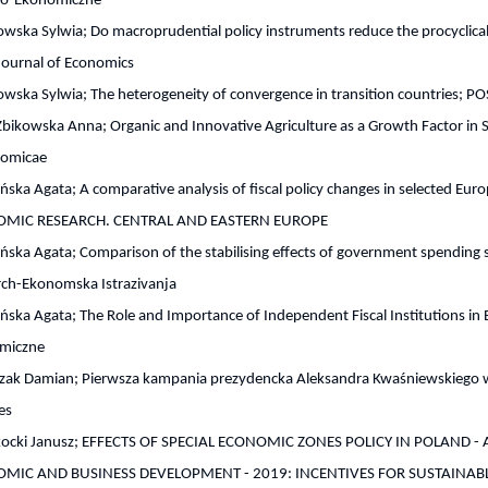
o-Ekonomiczne
wska Sylwia; Do macroprudential policy instruments reduce the procyclical 
 Journal of Economics
owska Sylwia; The heterogeneity of convergence in transition countrie
bikowska Anna; Organic and Innovative Agriculture as a Growth Factor in Se
omicae
ska Agata; A comparative analysis of fiscal policy changes in selected E
MIC RESEARCH. CENTRAL AND EASTERN EUROPE
ska Agata; Comparison of the stabilising effects of government spending 
rch-Ekonomska Istrazivanja
ska Agata; The Role and Importance of Independent Fiscal Institutions i
miczne
ak Damian; Pierwsza kampania prezydencka Aleksandra Kwaśniewskiego w ś
es
kocki Janusz; EFFECTS OF SPECIAL ECONOMIC ZONES POLICY IN POLAND -
MIC AND BUSINESS DEVELOPMENT - 2019: INCENTIVES FOR SUSTAIN