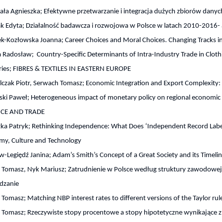
ła Agnieszka; Efektywne przetwarzanie i integracja dużych zbiorów danyc
 Edyta; Działalność badawcza i rozwojowa w Polsce w latach 2010-2016- a
k-Kozłowska Joanna; Career Choices and Moral Choices. Changing Tracks in 
 Radosław; Country-Specific Determinants of Intra-Industry Trade in Cl
ries; FIBRES & TEXTILES IN EASTERN EUROPE
lczak Piotr, Serwach Tomasz; Economic Integration and Export Complexit
ki Paweł; Heterogeneous impact of monetary policy on regional economic
CE AND TRADE
ka Patryk; Rethinking Independence: What Does ‘Independent Record Label’ 
my, Culture and Technology
-Legiędź Janina; Adam’s Smith’s Concept of a Great Society and its Timelin
 Tomasz, Nyk Mariusz; Zatrudnienie w Polsce według struktury zawodowej. 
ądzanie
 Tomasz; Matching NBP interest rates to different versions of the Taylor ru
 Tomasz; Rzeczywiste stopy procentowe a stopy hipotetyczne wynikające z 