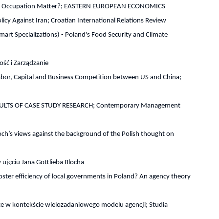
 of Occupation Matter?; EASTERN EUROPEAN ECONOMICS
cy Against Iran; Croatian International Relations Review
mart Specializations) - Poland's Food Security and Climate
ość i Zarządzanie
 Labor, Capital and Business Competition between US and China;
ESULTS OF CASE STUDY RESEARCH; Contemporary Management
ch’s views against the background of the Polish thought on
ujęciu Jana Gottlieba Blocha
oster efficiency of local governments in Poland? An agency theory
ce w kontekście wielozadaniowego modelu agencji; Studia