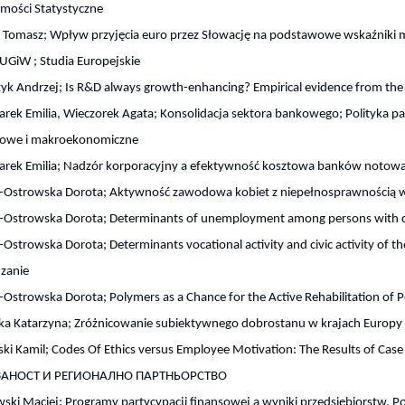
mości Statystyczne
a Tomasz; Wpływ przyjęcia euro przez Słowację na podstawowe wskaźniki
UGiW ; Studia Europejskie
zyk Andrzej; Is R&D always growth-enhancing? Empirical evidence from t
arek Emilia, Wieczorek Agata; Konsolidacja sektora bankowego; Polityka
rowe i makroekonomiczne
zarek Emilia; Nadzór korporacyjny a efektywność kosztowa banków not
Ostrowska Dorota; Aktywność zawodowa kobiet z niepełnosprawnością w P
Ostrowska Dorota; Determinants of unemployment among persons with disab
Ostrowska Dorota; Determinants vocational activity and civic activity of the 
dzanie
Ostrowska Dorota; Polymers as a Chance for the Active Rehabilitation of 
ka Katarzyna; Zróżnicowanie subiektywnego dobrostanu w krajach Euro
ki Kamil; Codes Of Ethics versus Employee Motivation: The Results of 
ЗАНОСТ И РЕГИОНАЛНО ПАРТНЬОРСТВО
ski Maciej; Programy partycypacji finansowej a wyniki przedsiębiorstw. Po