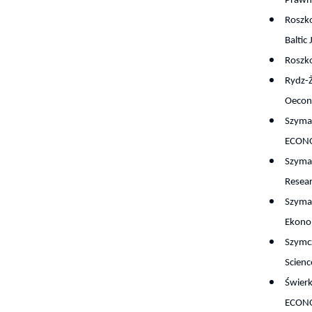
Prawn
Roszko
Baltic
Roszk
Rydz-Ż
Oecon
Szymań
ECONO
Szymań
Resea
Szymań
Ekono
Szymcz
Scienc
Świer
ECONO