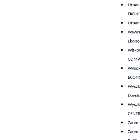
Urban
EKON
Urban
Wawrz
Ekono
Witkow
COMPA
Wysoki
ECONO
Wyszk
Devel
Wyszk
CENTR
Zaremb
Zaremb