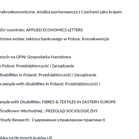
 makroekonomiczne. Analiza porównawcza z Czechami jako krajem
he EU countries; APPLIED ECONOMICS LETTERS
 państwa wobec sektora bankowego w Polsce. Konsekwencje
owanych na GPW; Gospodarka Narodowa
olsce; Przedsiębiorczość i Zarządzanie
ilities in Poland; Przedsiębiorczość i Zarządzanie
people with disabilities in Poland; Przedsiębiorczość i
People with Disabilities; FIBRES & TEXTILES IN EASTERN EUROPE
py Środkowo-Wschodniej ; PRZEGLĄD SOCJOLOGICZNY
Case Study Research; Съвременни управленски практики X
lska na tle innych krajów UE