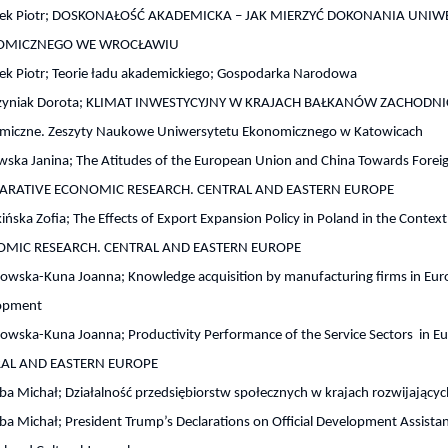
ek Piotr; DOSKONAŁOŚĆ AKADEMICKA – JAK MIERZYĆ DOKONANIA UNI
OMICZNEGO WE WROCŁAWIU
ek Piotr; Teorie ładu akademickiego; Gospodarka Narodowa
yniak Dorota; KLIMAT INWESTYCYJNY W KRAJACH BAŁKANÓW ZACHODNIC
miczne. Zeszyty Naukowe Uniwersytetu Ekonomicznego w Katowicach
ska Janina; The Atitudes of the European Union and China Towards Foreign D
RATIVE ECONOMIC RESEARCH. CENTRAL AND EASTERN EUROPE
ńska Zofia; The Effects of Export Expansion Policy in Poland in the Con
MIC RESEARCH. CENTRAL AND EASTERN EUROPE
owska-Kuna Joanna; Knowledge acquisition by manufacturing firms in Eu
opment
owska-Kuna Joanna; Productivity Performance of the Service Sectors i
AL AND EASTERN EUROPE
a Michał; Działalność przedsiębiorstw społecznych w krajach rozwijając
a Michał; President Trump’s Declarations on Official Development Assistance