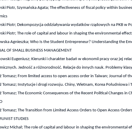
ski Piotr, Szymańska Agata; The effectiveness of fiscal policy within busines
mics
wski Piotr; Dekompozycja oddziaływania wydatków rządowych na PKB w Po
ski Piotr; The role of capital and labour in shaping the environmental ef
wska Agnieszka; Who Is the Student Entrepreneur? Understanding the Em
NAL OF SMALL BUSINESS MANAGEMENT
owski Eugeniusz; Kierunki i charakter badań w ekonomii pracy oraz jej rela
icznych. Jedność a różnorodność. Relacje do innych nauk. Problemy klasy
ź Tomasz; From limited access to open access order in Taiwan; Journal of t
ź Tomasz; Instytucje i drogi rozwoju. Chiny, Wietnam, Korea Południowa i
ź Tomasz; The Economic Consequences of the Recent Political Changes in C
O
dź Tomasz; The Transition from Limited Access Orders to Open Access Or
UNIST STUDIES
wicz Michał; The role of capital and labour in shaping the environmental