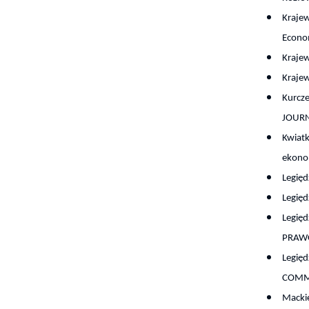
Krajew
Econo
Kraje
Krajew
Kurcze
JOUR
Kwiatk
ekonom
Legięd
Legięd
Legięd
PRAW
Legię
COMM
Mackie