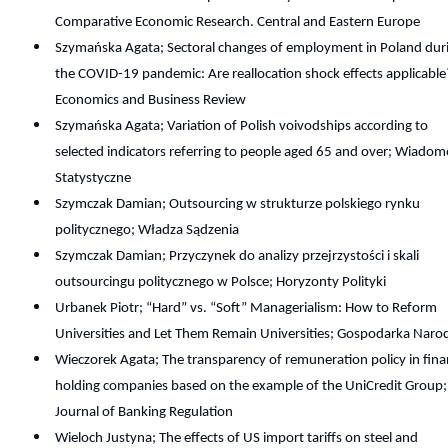
Comparative Economic Research. Central and Eastern Europe
Szymańska Agata; Sectoral changes of employment in Poland dur
the COVID-19 pandemic: Are reallocation shock effects applicable
Economics and Business Review
Szymańska Agata; Variation of Polish voivodships according to
selected indicators referring to people aged 65 and over; Wiadom
Statystyczne
Szymczak Damian; Outsourcing w strukturze polskiego rynku
politycznego; Władza Sądzenia
Szymczak Damian; Przyczynek do analizy przejrzystości i skali
outsourcingu politycznego w Polsce; Horyzonty Polityki
Urbanek Piotr; “Hard” vs. “Soft” Managerialism: How to Reform
Universities and Let Them Remain Universities; Gospodarka Nar
Wieczorek Agata; The transparency of remuneration policy in fina
holding companies based on the example of the UniCredit Group;
Journal of Banking Regulation
Wieloch Justyna; The effects of US import tariffs on steel and