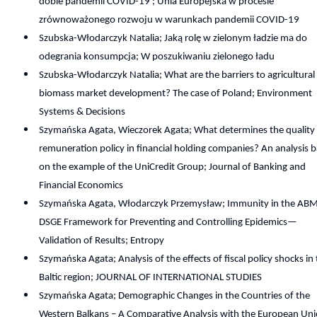
dobie pandemii COVID-19 ; Unia Europejska w procesie
zrównoważonego rozwoju w warunkach pandemii COVID-19
Szubska-Włodarczyk Natalia; Jaką rolę w zielonym ładzie ma do
odegrania konsumpcja; W poszukiwaniu zielonego ładu
Szubska-Włodarczyk Natalia; What are the barriers to agricultural
biomass market development? The case of Poland; Environment
Systems & Decisions
Szymańska Agata, Wieczorek Agata; What determines the quality
remuneration policy in financial holding companies? An analysis 
on the example of the UniCredit Group; Journal of Banking and
Financial Economics
Szymańska Agata, Włodarczyk Przemysław; Immunity in the AB
DSGE Framework for Preventing and Controlling Epidemics—
Validation of Results; Entropy
Szymańska Agata; Analysis of the effects of fiscal policy shocks in
Baltic region; JOURNAL OF INTERNATIONAL STUDIES
Szymańska Agata; Demographic Changes in the Countries of the
Western Balkans – A Comparative Analysis with the European Uni