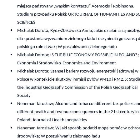
miejsca państwa w „wąskim korytarzu” Acemoglu i Robinsona.
Studium przypadku Polski; UR JOURNAL OF HUMANITIES AND S
SCIENCES
Michalak Dorota, Rydz-Żbikowska Anna; Jakie działania są niezb
dla sprostania wyzwaniom zielonego ładu i uczynienia go szansą d
polskiego rolnictwa?; W poszukiwaniu zielonego ładu
Michalak Dorota; IS THE BLUE ECONOMY POSSIBLE IN POLAND? ;
Ekonomia i Srodowisko-Economics and Environment
Michalak Dorota; Szanse i bariery rozwoju energetyki jądrowej w
Polsce w kontekście skutków immisji pyłów PM10 i PM2,5; Studi
the Industrial Geography Commission of the Polish Geographical
Society
Neneman Jarosław; Alcohol and tobacco: different tax policies an
different health and revenue consequences in the 21st century in
Poland; Journal of Health Inequalities
Neneman Jarosław; W jaki sposób podatki mogą pomóc w ochro
środowiska; W poszukiwaniu zielonego ładu