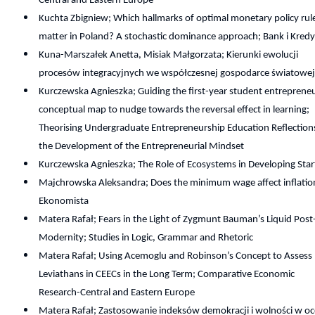
Central and Eastern Europe
Kuchta Zbigniew; Which hallmarks of optimal monetary policy rul
matter in Poland? A stochastic dominance approach; Bank i Kredy
Kuna-Marszałek Anetta, Misiak Małgorzata; Kierunki ewolucji
procesów integracyjnych we współczesnej gospodarce światowe
Kurczewska Agnieszka; Guiding the first-year student entrepreneu
conceptual map to nudge towards the reversal effect in learning;
Theorising Undergraduate Entrepreneurship Education Reflection
the Development of the Entrepreneurial Mindset
Kurczewska Agnieszka; The Role of Ecosystems in Developing Sta
Majchrowska Aleksandra; Does the minimum wage affect inflatio
Ekonomista
Matera Rafał; Fears in the Light of Zygmunt Bauman’s Liquid Post
Modernity; Studies in Logic, Grammar and Rhetoric
Matera Rafał; Using Acemoglu and Robinson’s Concept to Assess
Leviathans in CEECs in the Long Term; Comparative Economic
Research-Central and Eastern Europe
Matera Rafał; Zastosowanie indeksów demokracji i wolności w oc