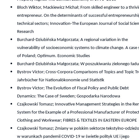
Błoch Wiktor, Mackiewicz Michał; From skilled engineer to a thriv
entrepreneur. On the determinants of successful entrepreneurshi
technical sectors; Innovation-The European Journal of Social Scie
Research
Burchard-Dziubińska Małgorzata; A regional variation in the
vulnerability of socioeconomic systems to climate change. A case
of Poland; Optimum. Economic Studies
Burchard-Dziubińska Małgorzata; W poszukiwaniu zielonego ład
Bystrov Victor; Cross-Corpora Comparisons of Topics and Topic T
Jahrbücher für Nationalökonomie und Statistik
Bystrov Victor; The Evolution of Fiscal Policy and Public Debt
Dynamics: The Case of Sweden; Gospodarka Narodowa
Czajkowski Tomasz; Innovative Management Strategies in the Ren
System for the Example of a Professional Manufacturer of Protec
Clothing and Workwear; FIBRES & TEXTILES IN EASTERN EUROPE
Czajkowski Tomasz; Zmiany w polskim sektorze tekstylno-odzie
w warunkach pandemii COVID-19 w świetle polityk UE i jego