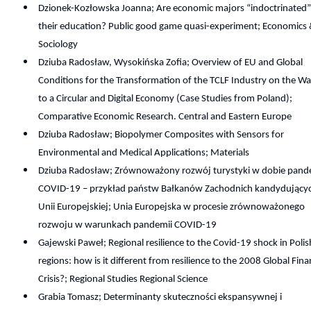
Dzionek-Kozłowska Joanna; Are economic majors “indoctrinated”
their education? Public good game quasi-experiment; Economics
Sociology
Dziuba Radosław, Wysokińska Zofia; Overview of EU and Global
Conditions for the Transformation of the TCLF Industry on the W
to a Circular and Digital Economy (Case Studies from Poland);
Comparative Economic Research. Central and Eastern Europe
Dziuba Radosław; Biopolymer Composites with Sensors for
Environmental and Medical Applications; Materials
Dziuba Radosław; Zrównoważony rozwój turystyki w dobie pand
COVID-19 – przykład państw Bałkanów Zachodnich kandydujący
Unii Europejskiej; Unia Europejska w procesie zrównoważonego
rozwoju w warunkach pandemii COVID-19
Gajewski Paweł; Regional resilience to the Covid-19 shock in Polis
regions: how is it different from resilience to the 2008 Global Fina
Crisis?; Regional Studies Regional Science
Grabia Tomasz; Determinanty skuteczności ekspansywnej i