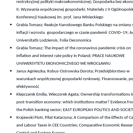
restrykcyjnej polityki makroekonomicznej; Gospodarka bez eko
II. Wyzwania współczesnej gospodarki. Materiały z II Ogólnopolsk
Konferencji Naukowej im. prof. Jana Winieckiego
Grabia Tomasz; Reakcje Narodowego Banku Polskiego na zmiany 
inflacji i wzrostu gospodarczego w czasie pandemii COVID–19; A
Universitatis Lodziensis. Folia Oeconomica
Grabia Tomasz; The impact of the coronavirus pandemic crisis on
inflation and interest rate policy in Poland; PRACE NAUKOWE
UNIWERSYTETU EKONOMICZNEGO WE WROCŁAWIU
Janus Agnieszka, Kobus-Ostrowska Dorota; Przedsiębiorstwo w
warunkach współczesnej gospodarki rynkowej. Finansowanie, po
efektywność
Klepczarek Emilia, Wieczorek Agata; Ownership transformations i
post-transition economy: which institutions matter? Evidence fr
the Polish banking sector; EAST EUROPEAN POLITICS AND SOCIET
Krajewski Piotr, Piłat Katarzyna; A Comparison of the Effects of Ca
and Labour Taxes in CEE Countries; Comparative Economic Resear