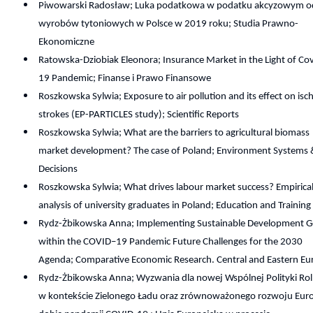
Piwowarski Radosław; Luka podatkowa w podatku akcyzowym o
wyrobów tytoniowych w Polsce w 2019 roku; Studia Prawno-
Ekonomiczne
Ratowska-Dziobiak Eleonora; Insurance Market in the Light of Cov
19 Pandemic; Finanse i Prawo Finansowe
Roszkowska Sylwia; Exposure to air pollution and its effect on isc
strokes (EP-PARTICLES study); Scientific Reports
Roszkowska Sylwia; What are the barriers to agricultural biomass
market development? The case of Poland; Environment Systems 
Decisions
Roszkowska Sylwia; What drives labour market success? Empirica
analysis of university graduates in Poland; Education and Training
Rydz-Żbikowska Anna; Implementing Sustainable Development G
within the COVID–19 Pandemic Future Challenges for the 2030
Agenda; Comparative Economic Research. Central and Eastern Eu
Rydz-Żbikowska Anna; Wyzwania dla nowej Wspólnej Polityki Rol
w kontekście Zielonego Ładu oraz zrównoważonego rozwoju Eur